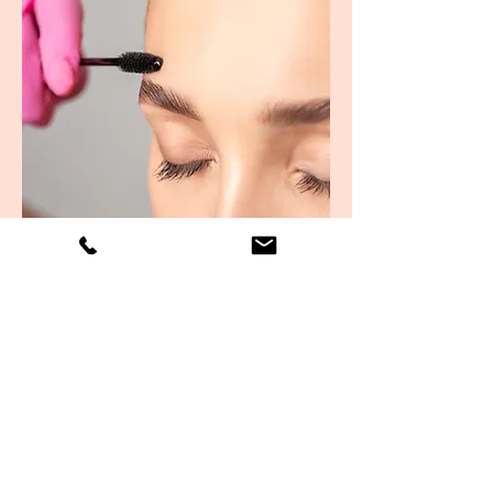
Teinture de sourcils.
Idéale pour harmoniser et intensifier les
sourcils clairsemés.
20min 14.50 €