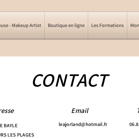
euse - Makeup Artist
Boutique en ligne
Les Formations
Mon
CONTACT
resse
Email
leajorland@hotmail.fr
06.8
UE BAYLE
URS LES PLAGES