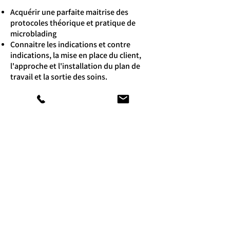
Acquérir une parfaite maitrise des
protocoles théorique et pratique de
microblading
Connaitre les indications et contre
indications, la mise en place du client,
l'approche et l'installation du plan de
travail et la sortie des soins.
Moyens pédagogiques :
Mise à disposition du matériel
nécessaire.
Evaluation des connaissances
théoriques et pratiques. Remise d'un
livret de formation et attestation de
réussite.
Pour qui
:
Aussi bien adaptée aux
professionnel(le)s confirmé(e)s qu'aux
débutant(e)s, ouverte à toute personne