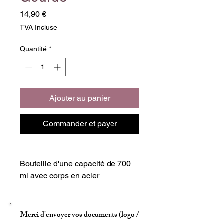
Prix
14,90 €
TVA Incluse
Quantité
*
Ajouter au panier
Commander et payer
Bouteille d'une capacité de 700
ml avec corps en acier
inoxydable.
Couleur blanc brillant, avec
couvercle de sécurité.
Merci d'envoyer vos documents (logo /