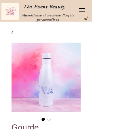
Léa Event Beauty
Maquilleuse et créatrice d'objets
personnalisés
Gourde