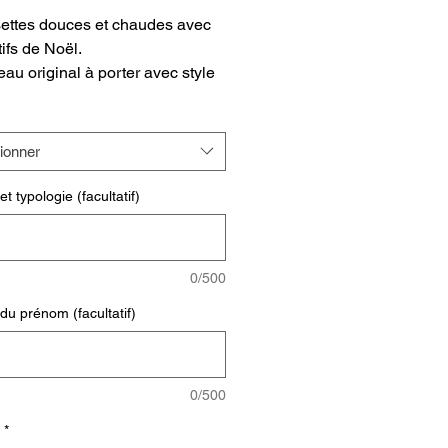
ettes douces et chaudes avec
ifs de Noël.
au original à porter avec style
ël.
ées dans une élégante boule
 transparente avec un ruban
ionner
Fabriquées en polyester doux et
bles en tailles S-M et L-XL.
t typologie (facultatif)
alisation de la boule
rentes avec un prénom.
0/500
du prénom (facultatif)
0/500
*