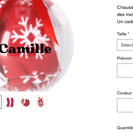
Chauss
des mot
Un cade
pour No
Taille
*
Présent
de Noël
Sélect
rouge. 
disponi
Prénom e
Personn
transpa
Couleur 
Quantité