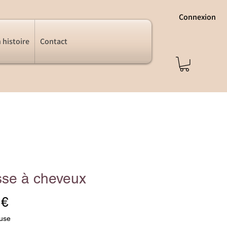
Connexion
 histoire
Contact
sse à cheveux
Prix
 €
luse