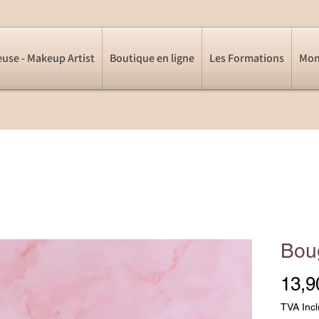
euse - Makeup Artist
Boutique en ligne
Les Formations
Mon
Bou
13,9
TVA Inc