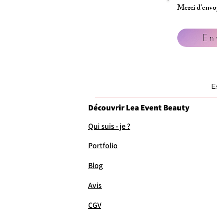
Merci d'envoy
En
E
Découvrir Lea Event Beauty
Qui suis - je ?
Portfolio
Blog
Avis
CGV