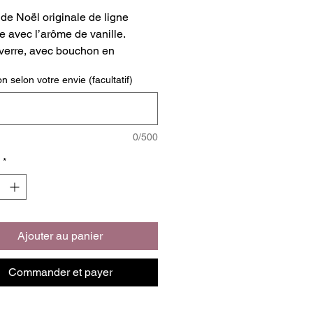
de Noël originale de ligne
le avec l’arôme de vanille.
 verre, avec bouchon en
.
on selon votre envie (facultatif)
tion selon vos envies.
0/500
*
Ajouter au panier
Commander et payer