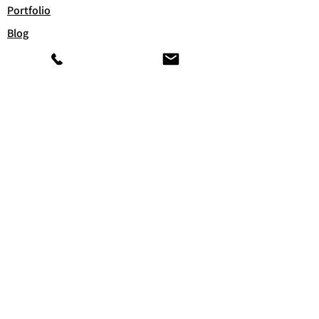
Portfolio
Blog
Avis
Contactez moi
Contactez moi
A la recherche d'un stage ?
Mes prestations
Réservation en ligne
Prestations esthétiques
Maquillage
Les formations
Comment se déroule
une prestation
Commander en ligne