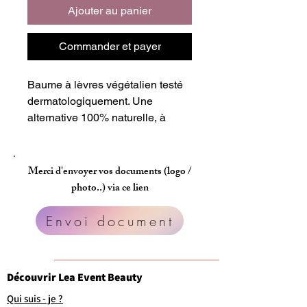
Ajouter au panier
Commander et payer
Baume à lèvres végétalien testé
dermatologiquement. Une
alternative 100% naturelle, à
base de plantes.
SPF15. Arôme Vanille
Merci d'envoyer vos documents (logo /
photo..) via ce lien
Envoi document
Découvrir Lea Event Beauty
Qui suis - je ?