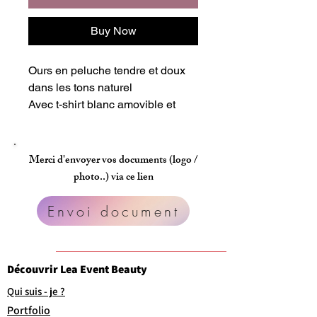
Buy Now
Ours en peluche tendre et doux
dans les tons naturel
Avec t-shirt blanc amovible et
personnalisé.
Personnalisation full color.
Merci d'envoyer vos documents (logo /
Merci d'envoyer, photos,visuels,
photo..) via ce lien
image ETC.. par le lien indiqué
après validation commande.
Envoi document
Découvrir Lea Event Beauty
Qui suis - je ?
Portfolio