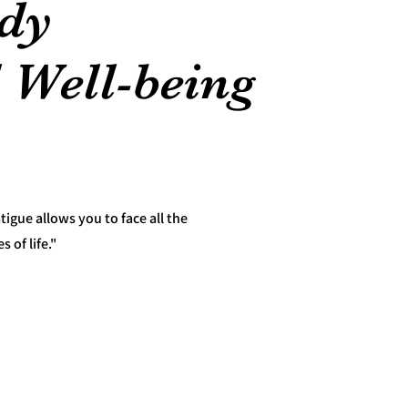
ody
 Well-being
tigue allows you to face all the
s of life."