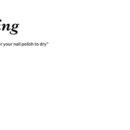
ing
or your nail polish to dry"