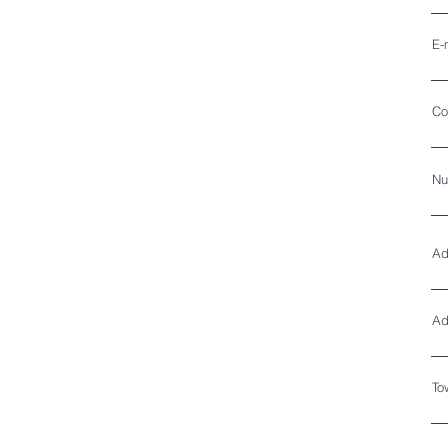
E-
Co
Nu
Ad
Ad
To