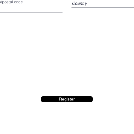
p/postal code
Register