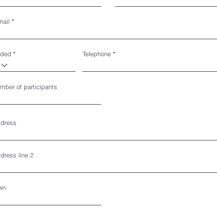
mail
ded
Telephone
mber of participants
dress
dress line 2
wn