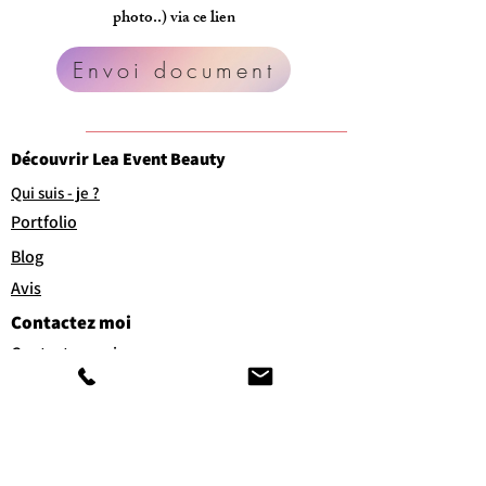
photo..) via ce lien
Envoi document
Découvrir Lea Event Beauty
Qui suis - je ?
Portfolio
Blog
Avis
Contactez moi
Contactez moi
A la recherche d'un stage ?
Mes prestations
Réservation en ligne