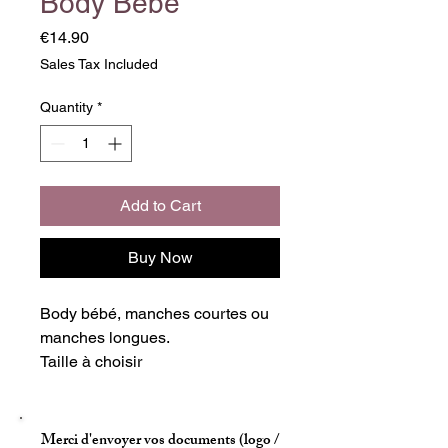
Body Bébé
Price
€14.90
Sales Tax Included
Quantity
*
Add to Cart
Buy Now
Body bébé, manches courtes ou
manches longues.
Taille à choisir
Matière coton
A personnaliser à volonté
Merci d'envoyer vos documents (logo /